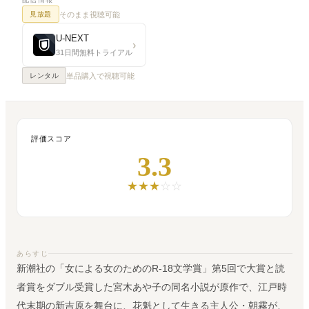
そのまま視聴可能
見放題
U-NEXT
›
31日間無料トライアル
単品購入で視聴可能
レンタル
評価スコア
3.3
★
★
★
☆
☆
あらすじ
新潮社の「女による女のためのR-18文学賞」第5回で大賞と読
者賞をダブル受賞した宮木あや子の同名小説が原作で、江戸時
代末期の新吉原を舞台に、花魁として生きる主人公・朝霧が、