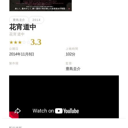
豊島圭介
2014
花宵道中
花宵道中
3.3
★
★
★
☆
☆
公開日
上映時間
2014年11月8日
102分
製作国
監督
豊島圭介
配信情報