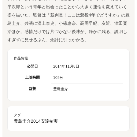
半次郎という青年と出会ったことから大きく運命を変えていく
姿を描いた。監督は「裁判長！ここは懲役4年でどうすか」の豊
島圭介、共演に淵上泰史、小篠恵奈、高岡早紀、友近、津田寛
治ほか。感情だけでは片づかない後味が、静かに残る。説明し
すぎずに見せるぶん、余計に引っかかる。
作品情報
公開日
2014年11月8日
上映時間
102分
監督
豊島圭介
タグ
豊島圭介
2014
安達祐実