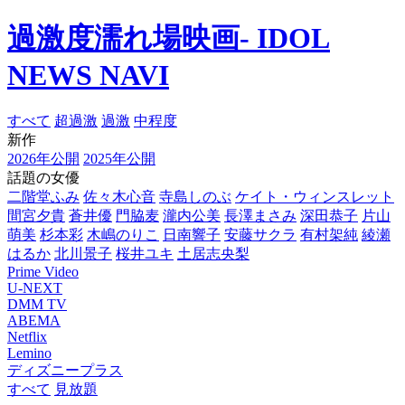
過激度濡れ場映画- IDOL
NEWS NAVI
すべて
超過激
過激
中程度
新作
2026年公開
2025年公開
話題の女優
二階堂ふみ
佐々木心音
寺島しのぶ
ケイト・ウィンスレット
間宮夕貴
蒼井優
門脇麦
瀧内公美
長澤まさみ
深田恭子
片山
萌美
杉本彩
木嶋のりこ
日南響子
安藤サクラ
有村架純
綾瀬
はるか
北川景子
桜井ユキ
土居志央梨
Prime Video
U-NEXT
DMM TV
ABEMA
Netflix
Lemino
ディズニープラス
すべて
見放題